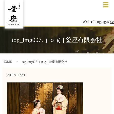
メ
↓Other Languages
Se
top_img007.ｊｐｇ | 釜座有限会社
HOME
top_img007.ｊｐｇ | 釜座有限会社
2017/11/29