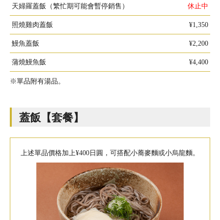
天婦羅蓋飯（繁忙期可能會暫停銷售）
休止中
照燒雞肉蓋飯
¥1,350
鰻魚蓋飯
¥2,200
蒲燒鰻魚飯
¥4,400
※單品附有湯品。
蓋飯【套餐】
上述單品價格加上¥400日圓，可搭配小蕎麥麵或小烏龍麵。