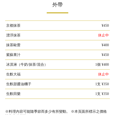
外帶
京都抹茶
¥450
漂浮抹茶
休止中
抹茶歐蕾
¥400
紫蘇果汁
¥450
冰淇淋（牛奶/抹茶/混合）
1個 ¥400
生麩大福
休止中
生麩甜醬油糰子
1支 ¥350
生麩田樂
1支 ¥350
※料理內容可能隨季節而多少有所變動。 ※本頁面所標示之價格