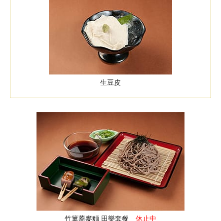
生豆皮
竹簍蕎麥麵 田樂套餐
休止中