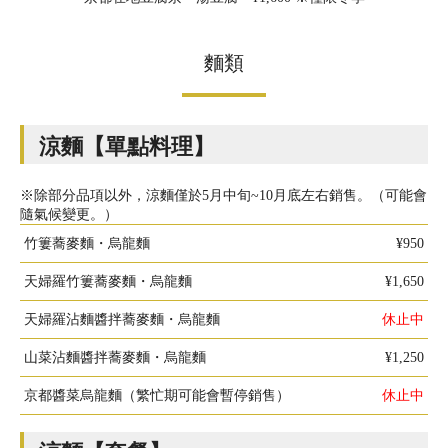
麵類
涼麵【單點料理】
※除部分品項以外，涼麵僅於5月中旬~10月底左右銷售。（可能會
隨氣候變更。）
竹簍蕎麥麵・烏龍麵
¥950
天婦羅竹簍蕎麥麵・烏龍麵
¥1,650
天婦羅沾麵醬拌蕎麥麵・烏龍麵
休止中
山菜沾麵醬拌蕎麥麵・烏龍麵
¥1,250
京都醬菜烏龍麵（繁忙期可能會暫停銷售）
休止中