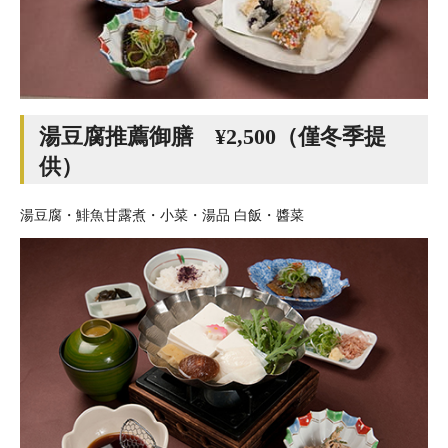
湯豆腐推薦御膳 ¥2,500（僅冬季提
供）
湯豆腐・鯡魚甘露煮・小菜・湯品 白飯・醬菜