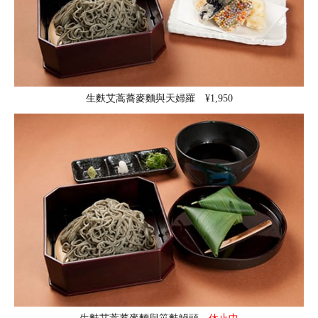
生麩艾蒿蕎麥麵與天婦羅 ¥1,950