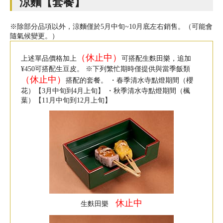
涼麵【套餐】
※除部分品項以外，涼麵僅於5月中旬~10月底左右銷售。（可能會
隨氣候變更。）
（休止中）
上述單品價格加上
可搭配生麩田樂，追加
¥450可搭配生豆皮。 ※下列繁忙期時僅提供與當季飯類
（休止中）
搭配的套餐。 ・春季清水寺點燈期間（櫻
花）【3月中旬到4月上旬】 ・秋季清水寺點燈期間（楓
葉）【11月中旬到12月上旬】
休止中
生麩田樂