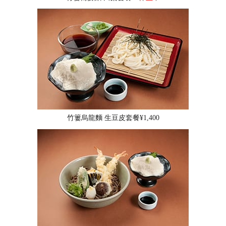
竹簍烏龍麵 生豆皮套餐¥1,400