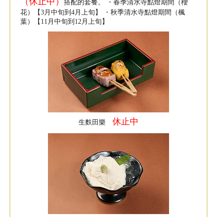
（休止中）
搭配的套餐。 ・春季清水寺點燈期間（櫻
花）【3月中旬到4月上旬】 ・秋季清水寺點燈期間（楓
葉）【11月中旬到12月上旬】
休止中
生麩田樂