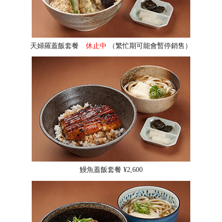
天婦羅蓋飯套餐
休止中
（繁忙期可能會暫停銷售）
鰻魚蓋飯套餐 ¥2,600