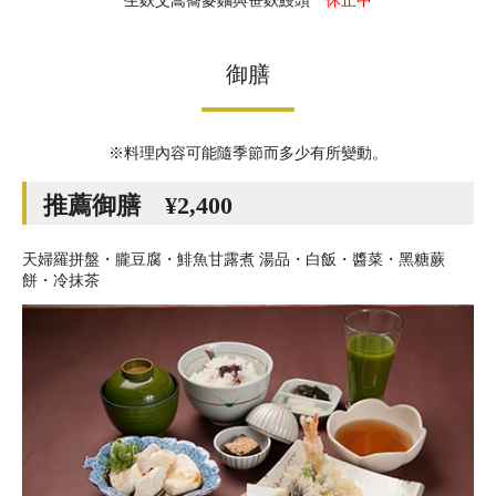
生麩艾蒿蕎麥麵與笹麩鰻頭
休止中
御膳
※料理內容可能隨季節而多少有所變動。
推薦御膳 ¥2,400
天婦羅拼盤・朧豆腐・鯡魚甘露煮 湯品・白飯・醬菜・黑糖蕨
餅・冷抹茶