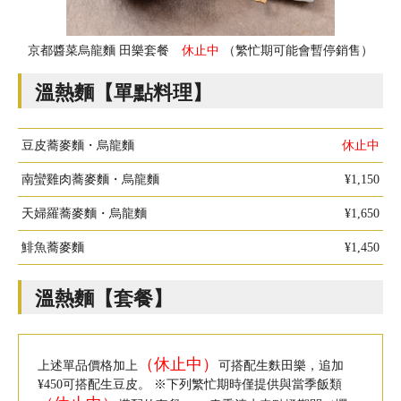
京都醬菜烏龍麵 田樂套餐
休止中
（繁忙期可能會暫停銷售）
溫熱麵【單點料理】
豆皮蕎麥麵・烏龍麵
休止中
南蠻雞肉蕎麥麵・烏龍麵
¥1,150
天婦羅蕎麥麵・烏龍麵
¥1,650
鯡魚蕎麥麵
¥1,450
溫熱麵【套餐】
（休止中）
上述單品價格加上
可搭配生麩田樂，追加
¥450可搭配生豆皮。 ※下列繁忙期時僅提供與當季飯類