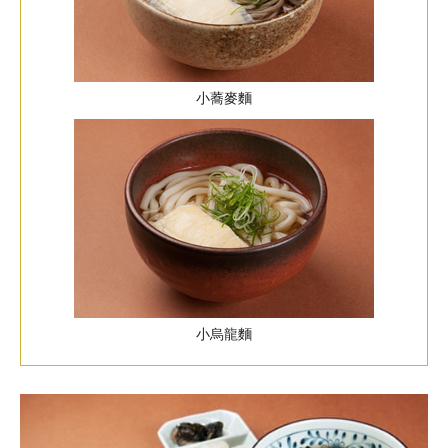
小蕎麥麵
小烏龍麵