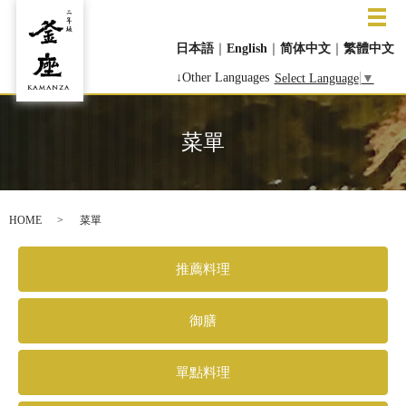
メ
日本語
｜
English
｜
简体中文
｜
繁體中文
↓Other Languages
Select Language
▼
菜單
HOME
菜單
推薦料理
御膳
單點料理