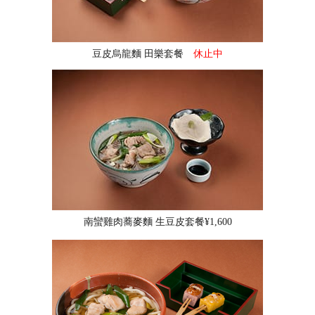
豆皮烏龍麵 田樂套餐
休止中
南蠻雞肉蕎麥麵 生豆皮套餐¥1,600